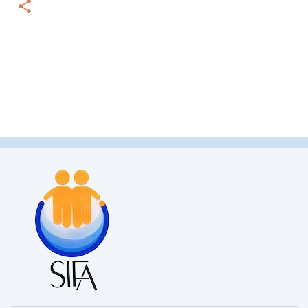
コ
メ
ン
ト