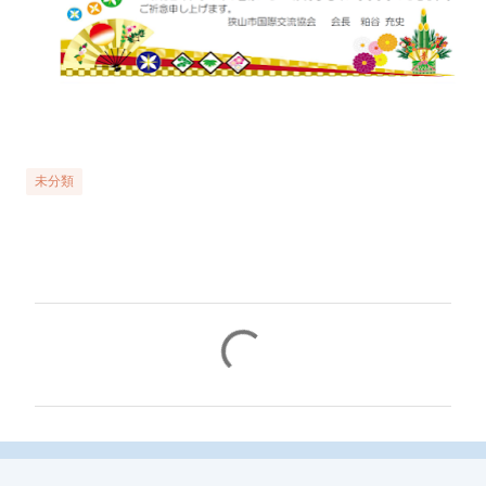
未分類
コ
メ
ン
ト