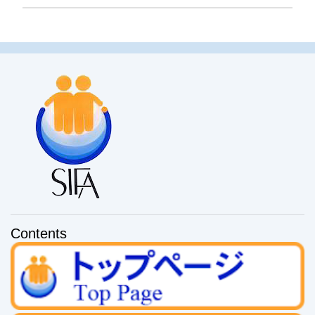
コ
メ
ン
ト
を
投
稿
Contents