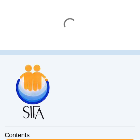
コ
メ
ン
ト
Contents