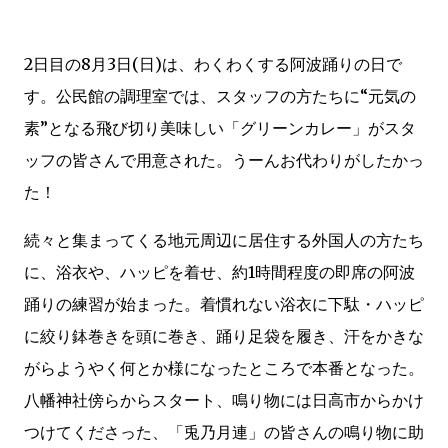
2日目の8月3日(日)は、わくわくする阿波踊りの日で
す。公民館の調理室では、スタッフの方たちに“元気の
素”となる飛び切り美味しい「グリーンカレー」がスタ
ッフの皆さんで用意された。うーんお代わりがしたかっ
た！
続々と集まってくる地元周辺に居住する外国人の方たち
に、浴衣や、ハッピを着せ、約1時間程度の即席の阿波
踊りの練習が始まった。着慣れない浴衣に下駄・ハッピ
に絞り鉢巻きを頭に巻き、踊り足袋を履き、汗をかきな
がらようやく何とか様になったところで本番となった。
八幡神社傍らからスタート、鳴り物には日高市からかけ
つけてくださった、「兎乃月連」の皆さんの鳴り物に助