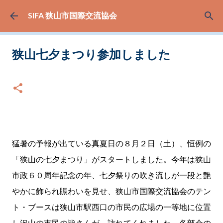
スキップしてメイン コンテンツに移動
SIFA 狭山市国際交流協会
狭山七夕まつり参加しました
日付:
8月 05, 2014
猛暑の予報が出ている真夏日の８月２日（土）、恒例の
「狭山の七夕まつり」がスタートしました。今年は狭山
市政６０周年記念の年、七夕祭りの吹き流しが一段と艶
やかに飾られ賑わいを見せ、狭山市国際交流協会のテン
ト・ブースは狭山市駅西口の市民の広場の一等地に位置